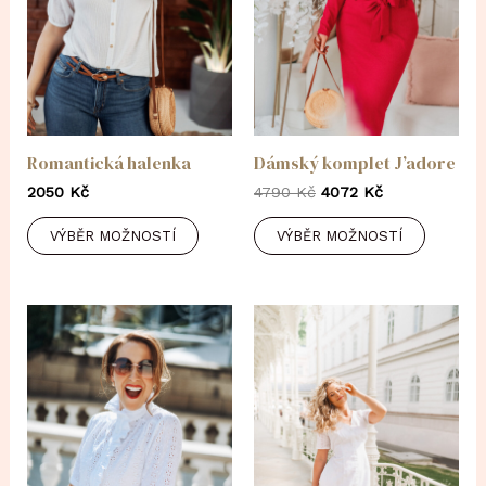
Romantická halenka
Dámský komplet J’adore
Original
Current
2050
Kč
4790
Kč
4072
Kč
price
price
was:
is:
VÝBĚR MOŽNOSTÍ
VÝBĚR MOŽNOSTÍ
4790 Kč.
4072 Kč.