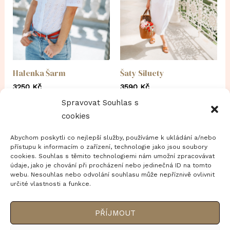
Halenka Šarm
Šaty Siluety
3250
Kč
3590
Kč
Spravovat Souhlas s
VÝBĚR MOŽNOSTÍ
VÝBĚR MOŽNOSTÍ
cookies
Abychom poskytli co nejlepší služby, používáme k ukládání a/nebo
přístupu k informacím o zařízení, technologie jako jsou soubory
cookies. Souhlas s těmito technologiemi nám umožní zpracovávat
údaje, jako je chování při procházení nebo jedinečná ID na tomto
webu. Nesouhlas nebo odvolání souhlasu může nepříznivě ovlivnit
určité vlastnosti a funkce.
Copyright © 2026 POMALU COLLECTION
Jak nakupovat
PŘÍJMOUT
Doprava a platba