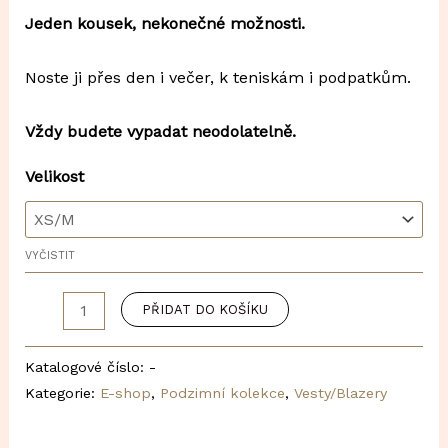
Jeden kousek, nekonečné možnosti.
Noste ji přes den i večer, k teniskám i podpatkům.
Vždy budete vypadat neodolatelně.
Velikost
VYČISTIT
Dámská
PŘIDAT DO KOŠÍKU
vesta
luxury
Katalogové číslo:
-
BLACK
Kategorie:
E-shop
,
Podzimní kolekce
,
Vesty/Blazery
2025
množství